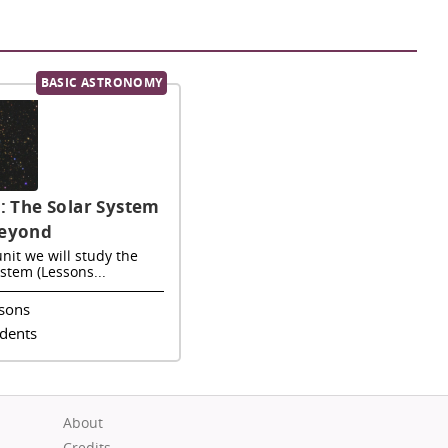
BASIC ASTRONOMY
3: The Solar System
Beyond
unit we will study the
ystem (Lessons...
sons
udents
About
Credits