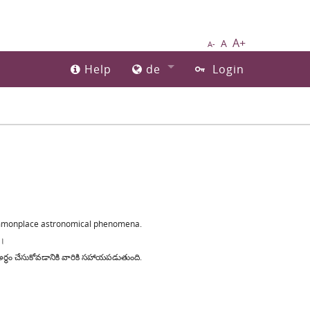
A+
A
A-
Help
de
Login
commonplace astronomical phenomena.
ै।
 అర్థం చేసుకోవడానికి వారికి సహాయపడుతుంది.