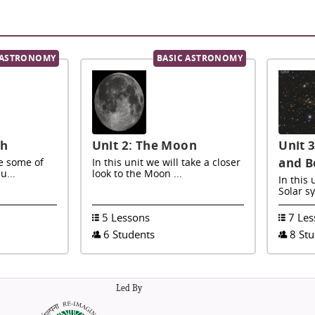
 ASTRONOMY
BASIC ASTRONOMY
th
Unit 2: The Moon
Unit 
and 
se some of
In this unit we will take a closer
u...
look to the Moon ...
In this 
Solar s
5 Lessons
7 Les
6 Students
8 St
Led By