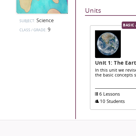
Units
Science
SUBJECT:
BASIC
9
CLASS / GRADE:
Unit 1: The Ear
In this unit we revi
the basic concepts s
6 Lessons
10 Students